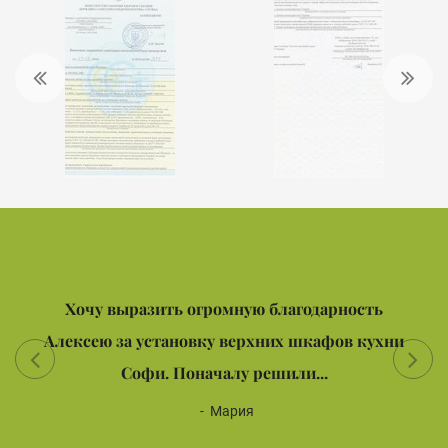
Хочу выразить огромную благодарность
Алексею за установку верхних шкафов кухни
Софи. Поначалу решили...
Мария