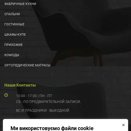
ФАБРИЧНЫЕ КУХНИ
СПАЛЬНИ
ГОСТИННЫЕ
ШКАФЫ-КУПЕ
ПРИХОЖИЕ
КОМОДЫ
ОРТОПЕДИЧЕСКИЕ МАТРАСЫ
Наши Контакты
10:00 - 17:00 | ПН - ПТ
СБ - ПО ПРЕДВАРИТЕЛЬНОЙ ЗАПИСИ.
ВС И ПРАЗДНИКИ - ВЫХОДНОЙ
(097) 055-99-55
×
Ми використовуємо файли cookie
(095) 431-03-33