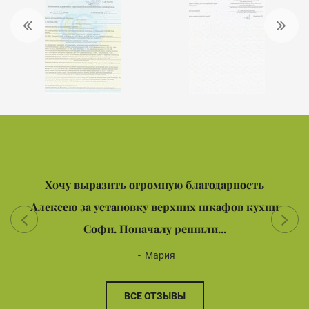
Хочу выразить огромную благодарность
Алексею за установку верхних шкафов кухни
Софи. Поначалу решили...
Мария
ВСЕ ОТЗЫВЫ