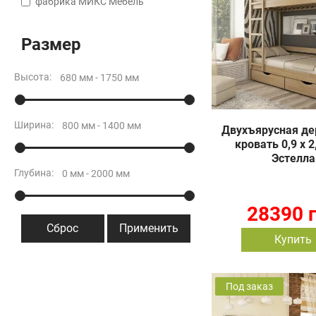
фабрика МИКС Мебель
Размер
Высота:
Ширина:
Двухъярусная де
кровать 0,9 х 2
Эстелла
Глубина:
28390 
Сброс
Применить
Купить
Под заказ