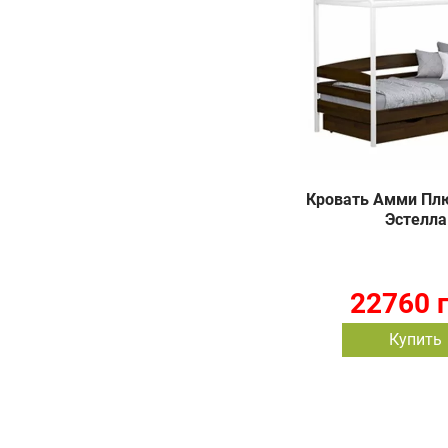
Кровать Амми Плюс
Эстелла
22760 
Купить