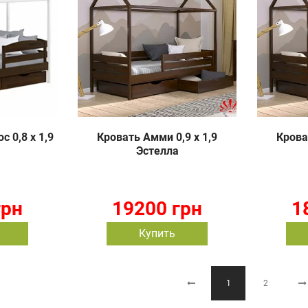
 0,8 х 1,9
Кровать Амми 0,9 х 1,9
Крова
Эстелла
грн
19200 грн
1
Купить
1
2