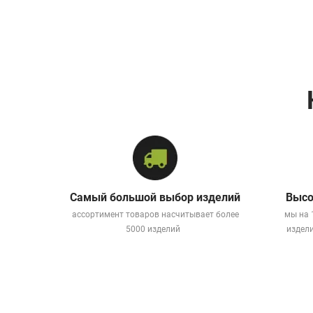
Самый большой выбор изделий
Высо
ассортимент товаров насчитывает более
мы на 
5000 изделий
издели