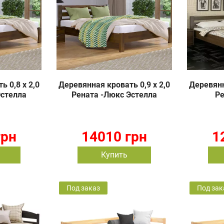
 0,8 х 2,0
Деревянная кровать 0,9 х 2,0
Деревянн
Эстелла
Рената -Люкс Эстелла
Ре
грн
14010 грн
1
Купить
Под заказ
Под зак