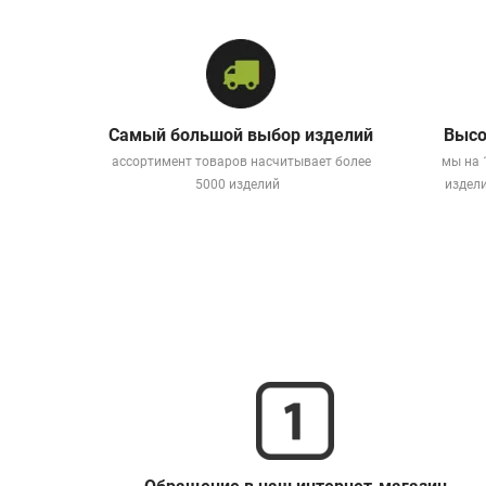
Самый большой выбор изделий
Высо
ассортимент товаров насчитывает более
мы на 
5000 изделий
издели