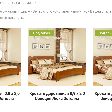
х оттенках и размерах.
буржуазный шик – «Венеция Люкс» станет изюминкой Вашей спальни.
ется вставать.
Под заказ
Под зак
 0,8 х 2,0
Кровать деревянная 0,9 х 2,0
Кровать 
Эстелла
Венеция Люкс Эстелла
Венец