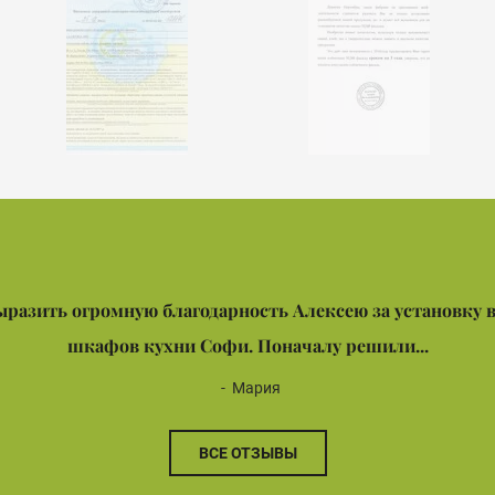
ыразить огромную благодарность Алексею за установку 
шкафов кухни Софи. Поначалу решили...
Мария
ВСЕ ОТЗЫВЫ