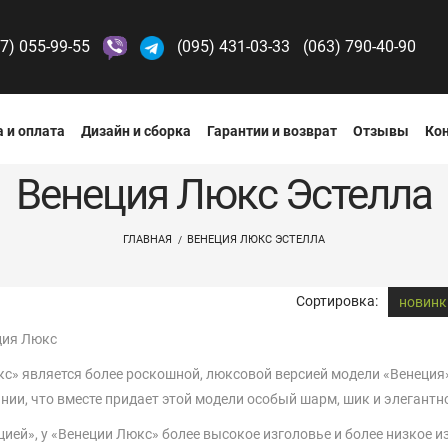
7) 055-99-55
(095) 431-03-33
(063) 790-40-90
 и оплата
Дизайн и сборка
Гарантии и возврат
Отзывы
Ко
Венеция Люкс Эстелла
ГЛАВНАЯ
ВЕНЕЦИЯ ЛЮКС ЭСТЕЛЛА
Сортировка:
новинк
ция Люкс
с» является более роскошной, люксовой версией модели «Венеция»
нии, что вместе придает этой модели особый шарм, шик и элегантн
цией», у «Венеции Люкс» более высокое изголовье и более низкое и