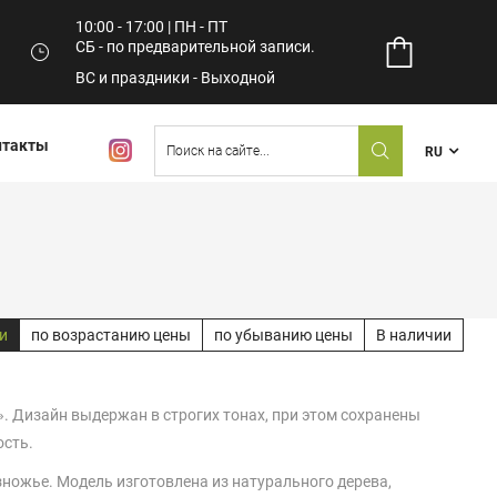
10:00 - 17:00 | ПН - ПТ
СБ - по предварительной записи.
ВС и праздники - Выходной
нтакты
RU
и
по возрастанию цены
по убыванию цены
В наличии
. Дизайн выдержан в строгих тонах, при этом сохранены
ость.
зножье. Модель изготовлена из натурального дерева,