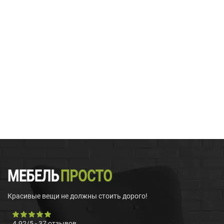
Красивые вещи не должны стоить дорого!
4.92
/
5
-
37
отзывов