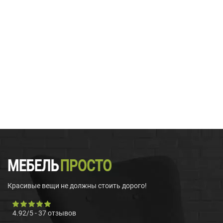
Красивые вещи не должны стоить дорого!
4.92
/
5
-
37
отзывов