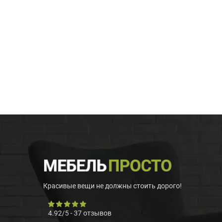
Красивые вещи не должны стоить дорого!
4.92
/
5
-
37
отзывов