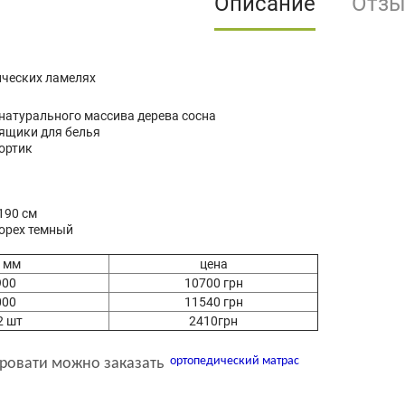
Описание
Отз
ических ламелях
 натурального массива дерева сосна
 ящики для белья
ортик
 190 см
 орех темный
 мм
цена
900
10700 грн
000
11540 грн
2 шт
2410грн
ортопедический матрас
кровати можно заказать