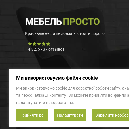
Красивые вещи не должны стоить дорого!
4.92
/
5
-
37
отзывов
Ми використовуємо файли cookie
Ми використовуємо cookie для коректної роботи сайту, ана
та персоналізації контенту. Ви можете прийняти всі файли 
налаштувати їх використання.
Прийняти всі
Налаштувати
Відхилити необов