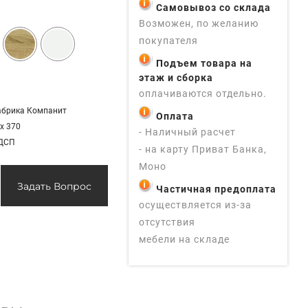
Самовывоз со склада
Возможен, по желанию
покупателя
Подъем товара на
этаж и сборка
оплачиваются отдельно.
абрика Компанит
Оплата
 х 370
- Наличный расчет
 ДСП
- на карту Приват Банка,
Моно
Задать Вопрос
Частичная предоплата
осуществляется из-за
отсутствия
мебели на складе