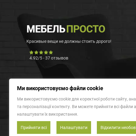
Красивые вещи не должны стоить дорого!
4.92
/
5
-
37
отзывов
Ми використовуємо файли cookie
Ми використовуємо cookie для коректної роботи сайту, ана
та персоналізації контенту. Ви можете прийняти всі файли 
налаштувати їх використання.
Прийняти всі
Налаштувати
Відхилити необов