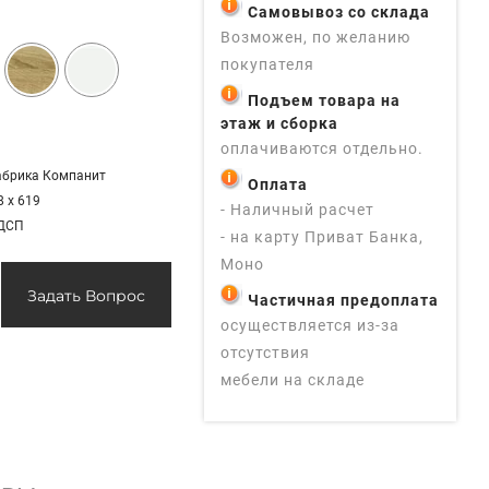
Самовывоз со склада
Возможен, по желанию
покупателя
Подъем товара на
этаж и сборка
оплачиваются отдельно.
абрика Компанит
Оплата
8 х 619
- Наличный расчет
 ДСП
- на карту Приват Банка,
Моно
Задать Вопрос
Частичная предоплата
осуществляется из-за
отсутствия
мебели на складе