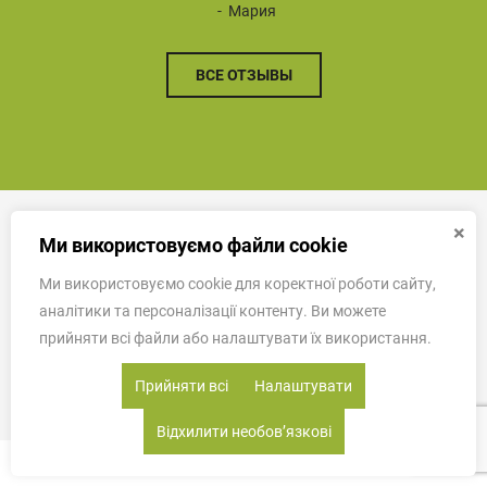
Мария
ВСЕ ОТЗЫВЫ
×
НАШИ ФАБРИКИ-ПАРТНЕРЫ
Ми використовуємо файли cookie
Ми використовуємо cookie для коректної роботи сайту,
аналітики та персоналізації контенту. Ви можете
прийняти всі файли або налаштувати їх використання.
Прийняти всі
Налаштувати
Відхилити необовʼязкові