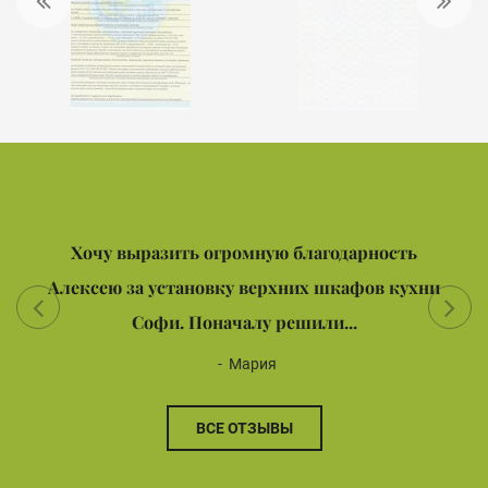
Хочу выразить огромную благодарность
Алексею за установку верхних шкафов кухни
Софи. Поначалу решили...
Мария
ВСЕ ОТЗЫВЫ