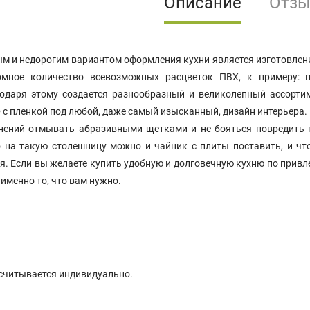
Описание
Отз
и недорогим вариантом оформления кухни является изготовлен
омное количество всевозможных расцветок ПВХ, к примеру: п
одаря этому создается разнообразный и великолепный ассорт
с пленкой под любой, даже самый изысканный, дизайн интерьера. 
нений отмывать абразивными щетками и не бояться повредить п
о на такую столешницу можно и чайник с плиты поставить, и чт
я. Если вы желаете купить удобную и долговечную кухню по привл
именно то, что вам нужно.
считывается индивидуально.