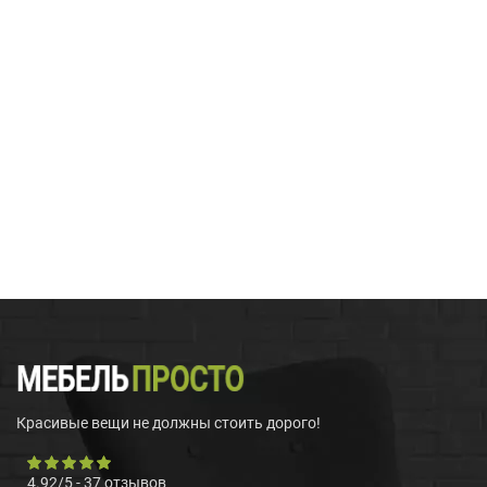
Красивые вещи не должны стоить дорого!
4.92
/
5
-
37
отзывов