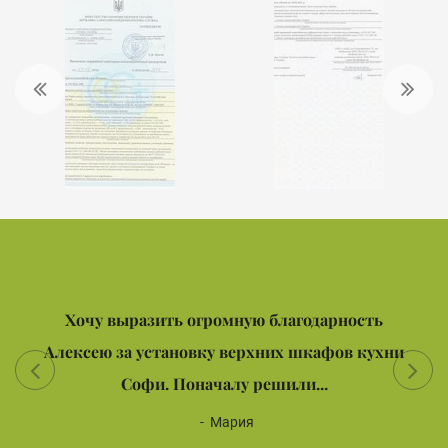
Хочу выразить огромную благодарность
Алексею за установку верхних шкафов кухни
Софи. Поначалу решили...
Мария