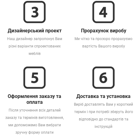
Дизайнерський проект
Прорахунок виробу
Наш дизайнер запропонує Вам
Ми чітко та прозоро прорахуємо
різні варіанти спроектованих
вартість Вашого виробу
меблів
Оформлення заказу та
Доставка та установка
оплата
Виріб доставлять Вам у короткий
Після уточнення всіх деталей
термін і при потребі зберуть його
заказу та термінів виготовлення,
відповідно до стандартів та
ми допоможемо Вам вибрати
інструкцій
зручну форму оплати