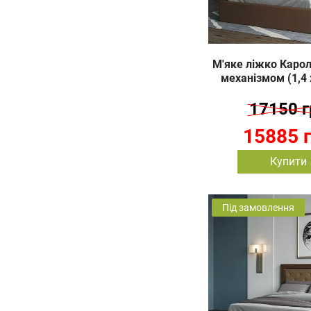
М'яке ліжко Каролі
механізмом (1,4 
17150 г
15885 
Купити
Під замовлення