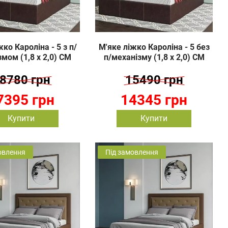
ко Кароліна - 5 з п/
М'яке ліжко Кароліна - 5 без
мом (1,8 х 2,0) СМ
п/механізму (1,8 х 2,0) СМ
8780 грн
15490 грн
7395 грн
14345 грн
Купити
Купити
овлення
Під замовлення