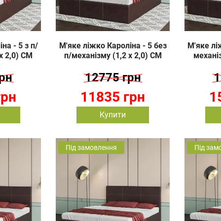
на - 5 з п/
М'яке ліжко Кароліна - 5 без
М'яке ліж
х 2,0) СМ
п/механізму (1,2 х 2,0) СМ
механіз
рн
12775 грн
1
грн
11835 грн
1
Купити
Під замовлення
Під зам