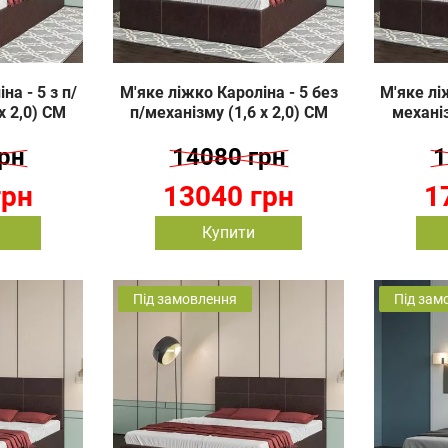
на - 5 з п/
М'яке ліжко Кароліна - 5 без
М'яке ліж
х 2,0) СМ
п/механізму (1,6 х 2,0) СМ
механіз
рн
14080 грн
1
грн
13040 грн
1
Купити
Під замовлення
Під зам