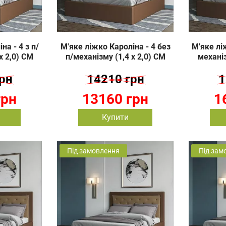
на - 4 з п/
М'яке ліжко Кароліна - 4 без
М'яке ліж
х 2,0) СМ
п/механізму (1,4 х 2,0) СМ
механіз
рн
14210 грн
1
грн
13160 грн
1
Купити
Під замовлення
Під зам