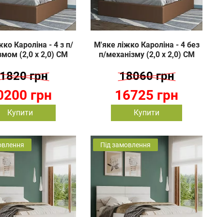
ко Кароліна - 4 з п/
М'яке ліжко Кароліна - 4 без
мом (2,0 х 2,0) СМ
п/механізму (2,0 х 2,0) СМ
1820 грн
18060 грн
0200 грн
16725 грн
Купити
Купити
овлення
Під замовлення