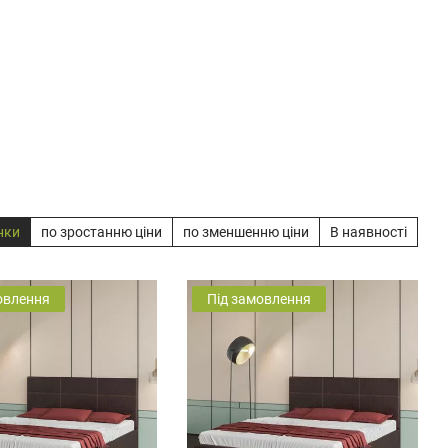
нки
по зростанню ціни
по зменшенню ціни
В наявності
овлення
Під замовлення