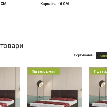
5 СМ
Кароліна - 6 СМ
 товари
Сортування:
нови
Під замовлення
Під зам