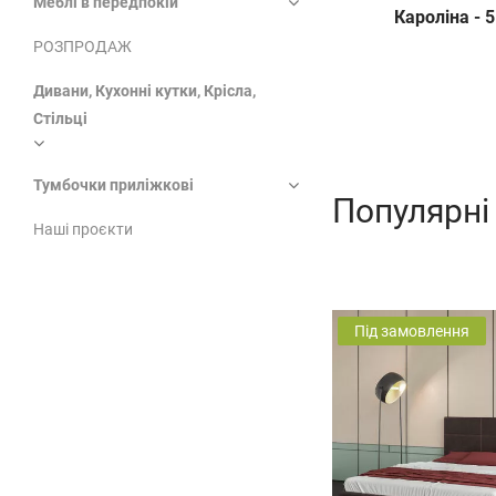
Меблі в передпокій
Кароліна - 
РОЗПРОДАЖ
Дивани, Кухонні кутки, Крісла,
Стільці
Тумбочки приліжкові
Популярні
Наші проєкти
Під замовлення