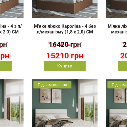
на - 4 з п/
М'яке ліжко Кароліна - 4 без
М'яке ліж
х 2,0) СМ
п/механізму (1,8 х 2,0) СМ
механіз
рн
16420 грн
2
грн
15210 грн
2
Купити
Під замовлення
Під зам