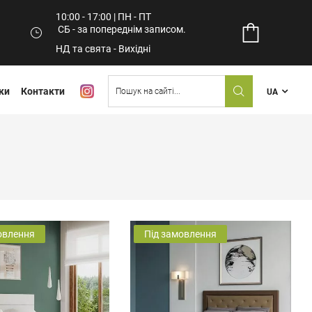
10:00 - 17:00 | ПН - ПТ
СБ - за попереднім записом.
НД та свята - Вихідні
ки
Контакти
UA
овлення
Під замовлення