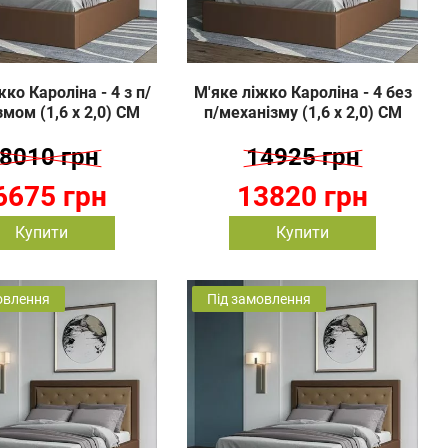
ко Кароліна - 4 з п/
М'яке ліжко Кароліна - 4 без
мом (1,6 х 2,0) СМ
п/механізму (1,6 х 2,0) СМ
8010 грн
14925 грн
6675 грн
13820 грн
Купити
Купити
овлення
Під замовлення