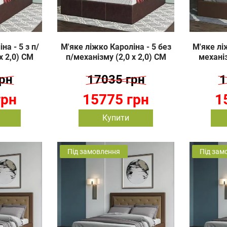
на - 5 з п/
М'яке ліжко Кароліна - 5 без
М'яке ліж
х 2,0) СМ
п/механізму (2,0 х 2,0) СМ
механіз
рн
17035 грн
1
грн
15775 грн
1
Купити
Під замовлення
Під зам