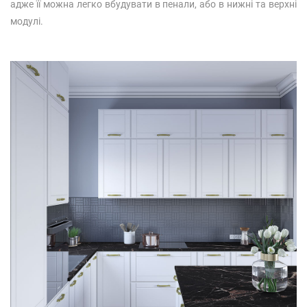
адже її можна легко вбудувати в пенали, або в нижні та верхні
модулі.