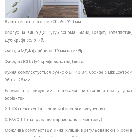
Висота верхніх шафок 720 або 920 мм.
Корпус на вибір ДСП: Дуб сонома, Білий, Графіт, Попелястий,
Дуб крафт золотий.
Фасади МДФ фарбовані 19 мм на вибір:
Фасади ДСП: Дуб крафт золотий, Білий.
Кухня комплектується ручкою D-140 G4, бронза з міжцентром
96 та 128 мм.
Елементи з висувними ящиками виготовляються у двох
варіантах:
2. LUX (телескопічні напрямні повного висунення).
3. FAVORIT (направляючі прихованого монтажу)
Можлива комплектація нижніх ящиків регульованою ніжкою в