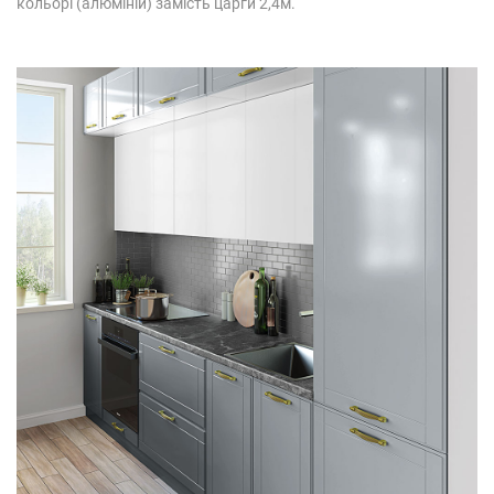
кольорі (алюміній) замість царги 2,4м.