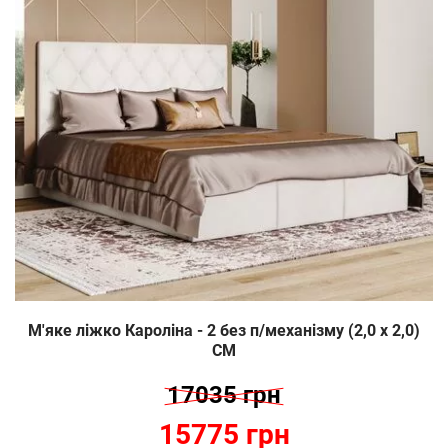
М'яке ліжко Кароліна - 2 без п/механізму (2,0 х 2,0)
СМ
17035 грн
15775 грн