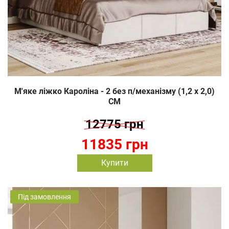
М'яке ліжко Кароліна - 2 без п/механізму (1,2 х 2,0)
СМ
12775 грн
11835 грн
Купити
Під замовлення