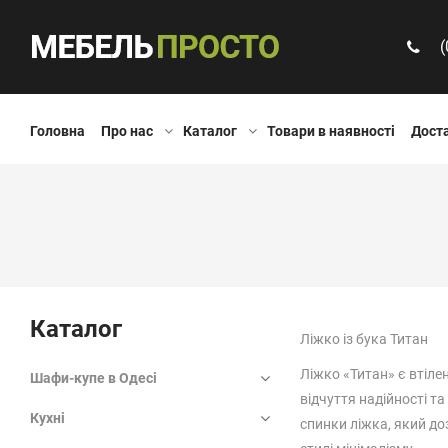
(
Головна
Про нас
Каталог
Товари в наявності
Доста
Каталог
Ліжко із бука Титан
Ліжко «Титан» є втіле
Шафи-купе в Одесі
відчуття надійності т
Кухні
спинки ліжка, який до