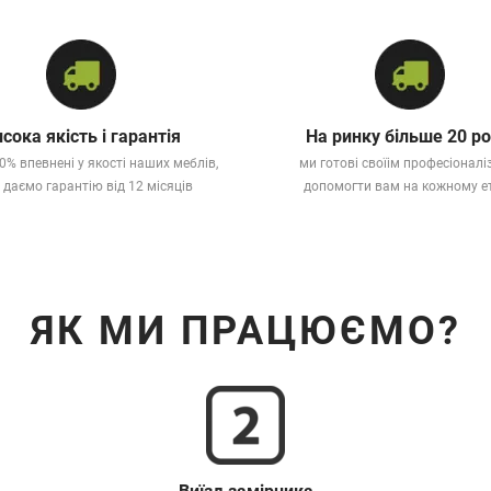
сока якість і гарантія
На ринку більше 20 ро
0% впевнені у якості наших меблів,
ми готові своїім професіонал
 даємо гарантію від 12 місяців
допомогти вам на кожному е
ЯК МИ ПРАЦЮЄМО?