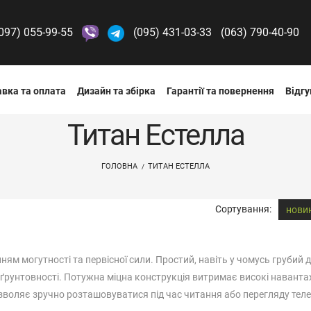
097) 055-99-55
(095) 431-03-33
(063) 790-40-90
вка та оплата
Дизайн та збірка
Гарантії та повернення
Відгу
Титан Естелла
ГОЛОВНА
ТИТАН ЕСТЕЛЛА
Сортування:
нови
нням могутності та первісної сили. Простий, навіть у чомусь грубий 
а ґрунтовності. Потужна міцна конструкція витримає високі наванта
зволяє зручно розташовуватися під час читання або перегляду теле