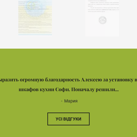
ыразить огромную благодарность Алексею за установку 
шкафов кухни Софи. Поначалу решили...
Мария
УСІ ВІДГУКИ