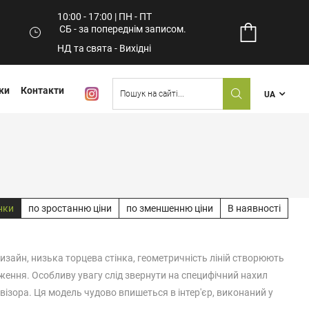
10:00 - 17:00 | ПН - ПТ
СБ - за попереднім записом.
НД та свята - Вихідні
ки
Контакти
UA
нки
по зростанню ціни
по зменшенню ціни
В наявності
дизайн, низька торцева стінка, геометричність ліній створюють
ження. Особливу увагу слід звернути на специфічний нахил
візора. Ця модель чудово впишеться в інтер'єр, виконаний у