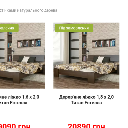
дтінками натурального дерева.
овлення
Під замовлення
не ліжко 1,6 х 2,0
Дерев'яне ліжко 1,8 х 2,0
итан Естелла
Титан Естелла
9090 грн
20890 грн