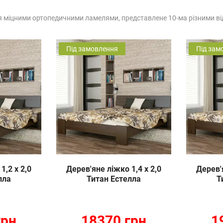
 міцними ортопедичними ламелями, представлене 10-ма різними ві
Під замовлення
Під зам
1,2 х 2,0
Дерев'яне ліжко 1,4 х 2,0
Дерев'я
лла
Титан Естелла
Т
грн
18370 грн
1