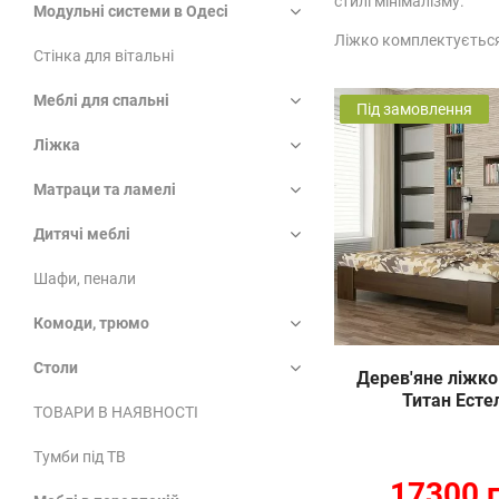
стилі мінімалізму.
Модульні системи в Одесі
Ліжко комплектується
Стінка для вітальні
Меблі для спальні
Під замовлення
Ліжка
Матраци та ламелі
Дитячі меблі
Шафи, пенали
Комоди, трюмо
Столи
Дерев'яне ліжко 
Титан Есте
ТОВАРИ В НАЯВНОСТІ
Тумби під ТВ
17300 