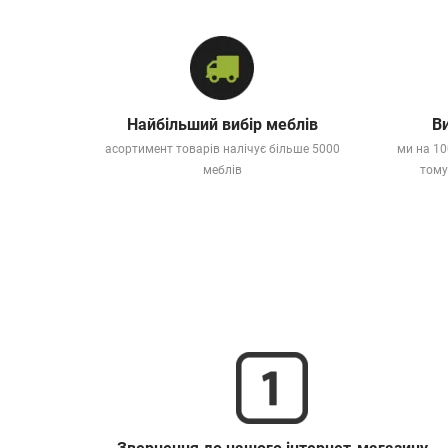
Найбільший вибір меблів
Ви
асортимент товарів налічує більше 5000
ми на 10
меблів
тому