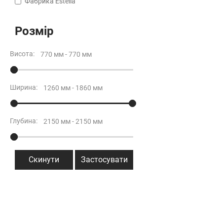
Фабрика Estella
Розмір
Висота:
Ширина:
Глубина:
Скинути
Застосувати