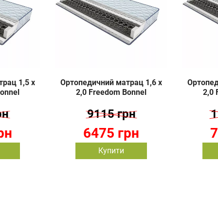
рац 1,5 х
Ортопедичний матрац 1,6 х
Ортопед
onnel
2,0 Freedom Bonnel
2,0
рн
9115 грн
1
рн
6475 грн
7
Купити