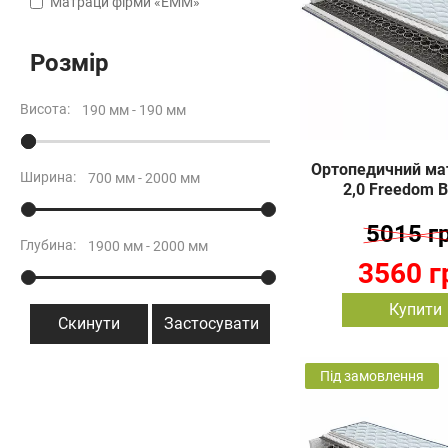
Матраци фірми «ЕММ»
Розмір
Висота:
Ортопедичний мат
Ширина:
2,0 Freedom B
5015 г
Глубина:
3560 г
Купити
Скинути
Застосувати
Під замовлення