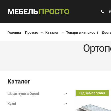
(
Головна
Про нас
Каталог
Товари в наявності
Доста
Ортоп
Каталог
Під замовлення
Шафи-купе в Одесі
Кухні