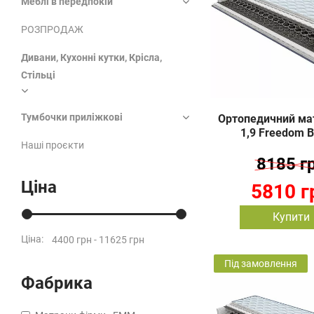
Меблі в передпокій
РОЗПРОДАЖ
Дивани, Кухонні кутки, Крісла,
Стільці
Тумбочки приліжкові
Ортопедичний мат
1,9 Freedom B
Наші проєкти
8185 г
Ціна
5810 г
Купити
Ціна:
Під замовлення
Фабрика