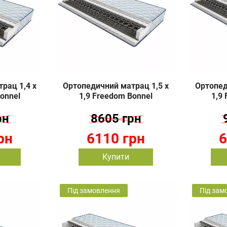
рац 1,4 х
Ортопедичний матрац 1,5 х
Ортопед
onnel
1,9 Freedom Bonnel
1,9
рн
8605 грн
рн
6110 грн
6
Купити
Під замовлення
Під зам