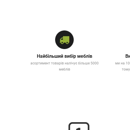
Найбільший вибір меблів
Ви
асортимент товарів налічує більше 5000
ми на 10
меблів
тому