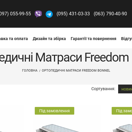
097) 055-99-55
(095) 431-03-33
(063) 790-40-90
вка та оплата
Дизайн та збірка
Гарантії та повернення
Відгу
едичні Матраси Freedom 
ГОЛОВНА
ОРТОПЕДИЧНІ МАТРАСИ FREEDOM BONNEL
Сортування:
нови
Під замовлення
Під зам