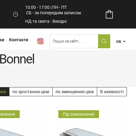
10:00 - 17:00 | ПН - ПТ
СБ - за попереднім записом.
НД та свята - Вихідні
ки
Контакти
UA
Bonnel
нки
по зростанню ціни
по зменшенню ціни
В наявності
овлення
Під замовлення