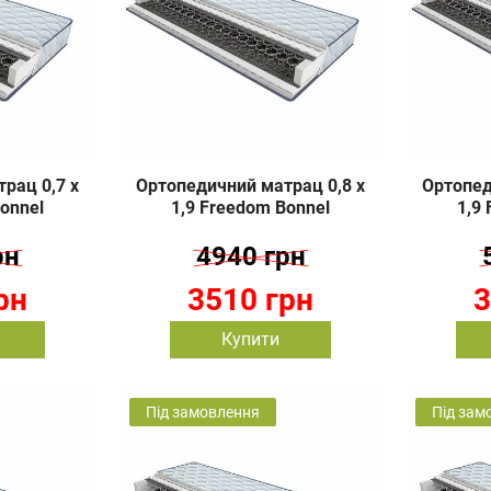
рац 0,7 х
Ортопедичний матрац 0,8 х
Ортопед
onnel
1,9 Freedom Bonnel
1,9
рн
4940 грн
рн
3510 грн
3
Купити
Під замовлення
Під зам