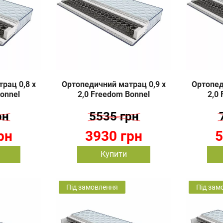
рац 0,8 х
Ортопедичний матрац 0,9 х
Ортопед
onnel
2,0 Freedom Bonnel
2,0
рн
5535 грн
рн
3930 грн
5
Купити
Під замовлення
Під зам