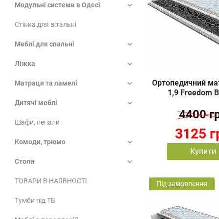
Модульні системи в Одесі
Стінка для вітальні
Меблі для спальні
Ліжка
Ортопедичний мат
Матраци та ламелі
1,9 Freedom B
Дитячі меблі
4400 г
Шафи, пенали
3125 г
Комоди, трюмо
Купити
Столи
ТОВАРИ В НАЯВНОСТІ
Під замовлення
Тумби під ТВ