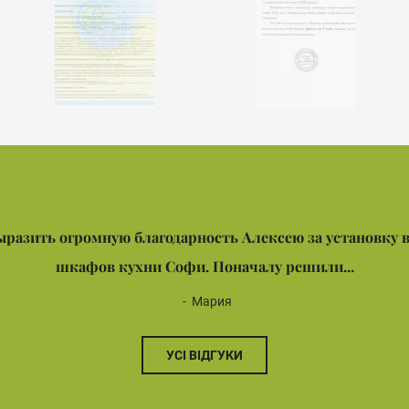
ыразить огромную благодарность Алексею за установку 
шкафов кухни Софи. Поначалу решили...
Мария
УСІ ВІДГУКИ