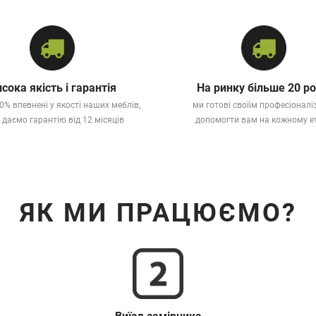
сока якість і гарантія
На ринку більше 20 ро
0% впевнені у якості наших меблів,
ми готові своїім професіонал
 даємо гарантію від 12 місяців
допомогти вам на кожному е
ЯК МИ ПРАЦЮЄМО?