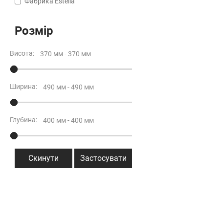
Фабрика Estella
Розмір
Висота:
Ширина:
Глубина:
Скинути
Застосувати