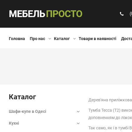
(
Головна
Про нас
Каталог
Товари в наявності
Доста
Каталог
Дерев'яна приліжкова 
Тумба Тесса (Т2) викон
Шафи-купе в Одесі
доповненням до ліжок 
Кухні
Так само, як і в тумб