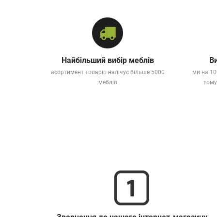
Найбільший вибір меблів
Ви
асортимент товарів налічує більше 5000
ми на 10
меблів
тому