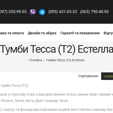
097) 055-99-55
(095) 431-03-33
(063) 790-40-90
вка та оплата
Дизайн та збірка
Гарантії та повернення
Відгу
Тумби Тесса (Т2) Естелл
ГОЛОВНА
ТУМБИ ТЕССА (Т2) ЕСТЕЛЛА
Сортування:
нови
тумба Тесса (Т2)
ана у строгому стилі, з використанням чітких, рівних ліній і прямих
Рената, Титан, Нота, Дует і комоду Тесса.
і В2, корпус та фасади двох висувних ящиків виготовлені з масиву бу