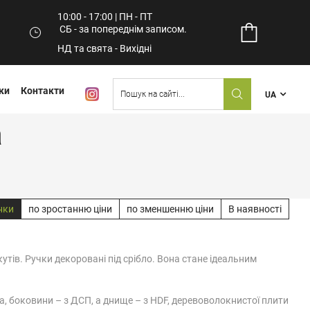
10:00 - 17:00 | ПН - ПТ
СБ - за попереднім записом.
НД та свята - Вихідні
ки
Контакти
UA
а
нки
по зростанню ціни
по зменшенню ціни
В наявності
 кутів. Ручки декоровані під срібло. Вона стане ідеальним
ка, боковини – з ДСП, а днище – з HDF, деревоволокнистої плити