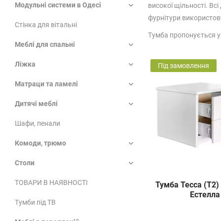
Модульні системи в Одесі
високої щільності. Вс
фурнітури використову
Стінка для вітальні
Тумба пропонується у
Меблі для спальні
Ліжка
Під замовлення
Матраци та ламелі
Дитячі меблі
Шафи, пенали
Комоди, трюмо
Столи
ТОВАРИ В НАЯВНОСТІ
Тумба Тесса (Т2
Естелла
Тумби під ТВ