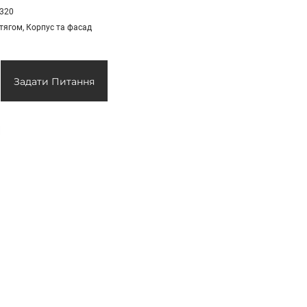
 320
отягом, Корпус та фасад
Задати Питання
и