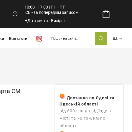
10:00 - 17:00 | ПН - ПТ
СБ - за попереднім записом.
НД та свята - Вихідні
ки
Контакти
UA
арта СМ
Доставка по Одесі та
Одеській області
від 600 грн до під'їзду в
місті та 70 грн/км по
області