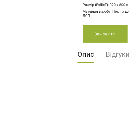
Розмір (ВхШхГ): 920 х 800 х
Матеріал виробу: Петлі з д
ДСП
Замовити
Опис
Відгук