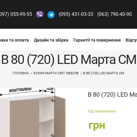
097) 055-99-55
(095) 431-03-33
(063) 790-40-90
вка та оплата
Дизайн та збірка
Гарантії та повернення
Відгу
В 80 (720) LED Марта СМ
ГОЛОВНА
КУХНЯ МАРТА СВІТ МЕБЛІВ
В 80 (720) LED МАРТА СМ
В 80 (720) LED М
Під замовлення
грн