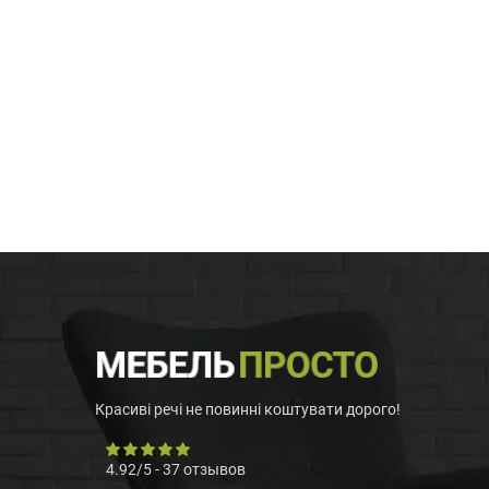
Красиві речі не повинні коштувати дорого!
4.92
/
5
-
37
отзывов