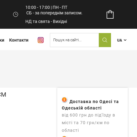
10:00 - 17:00 | ПН - ПТ
СБ - за попереднім записом.
НД та свята - Вихідні
ки
Контакти
UA
СМ
Доставка по Одесі та
Одеській області
від 600 грн до під'їзду в
місті та 70 грн/км по
області