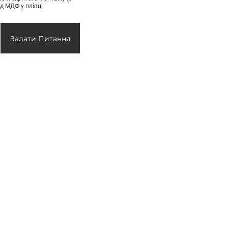
д МДФ у плівці
Задати Питання
и