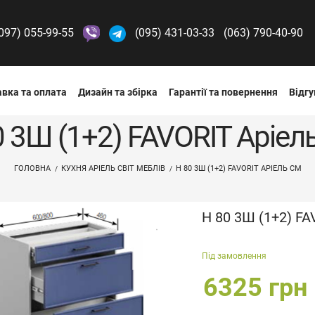
097) 055-99-55
(095) 431-03-33
(063) 790-40-90
вка та оплата
Дизайн та збірка
Гарантії та повернення
Відгу
0 3Ш (1+2) FAVORIT Аріел
ГОЛОВНА
КУХНЯ АРІЕЛЬ СВІТ МЕБЛІВ
Н 80 3Ш (1+2) FAVORIT АРІЕЛЬ СМ
Н 80 3Ш (1+2) F
Під замовлення
6325 грн