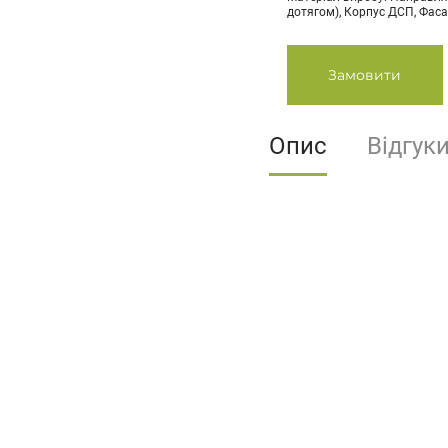
дотягом), Корпус ДСП, Фаса
Замовити
Опис
Відгук