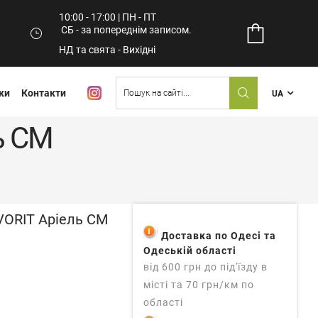
10:00 - 17:00 | ПН - ПТ
СБ - за попереднім записом.
НД та свята - Вихідні
ки
Контакти
UA
ь СМ
AVORIT Аріель СМ
Доставка по Одесі та
Одеській області
від 600 грн до під'їзду в
місті та 70 грн/км по
області