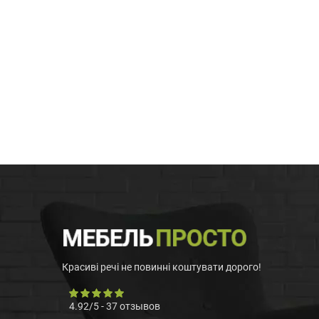
Красиві речі не повинні коштувати дорого!
4.92
/
5
-
37
отзывов