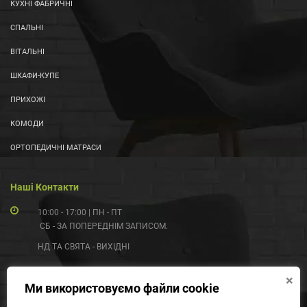
КУХНІ ФАБРИЧНІ
СПАЛЬНІ
ВІТАЛЬНІ
ШКАФИ-КУПЕ
ПРИХОЖІ
КОМОДИ
ОРТОПЕДИЧНІ МАТРАСИ
Наші Контакти
10:00 - 17:00 | ПН - ПТ
СБ - ЗА ПОПЕРЕДНІМ ЗАПИСОМ.
НД ТА СВЯТА - ВИХІДНІ
(097) 055-99-55
×
Ми використовуємо файли cookie
(095) 431-03-33
(063) 790-40-90