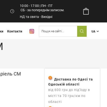
10:00 - 17:00 | ПН - ПТ
СБ - за попереднім записом.
НД та свята - Вихідні
ки
Контакти
UA
М
Аріель СМ
Доставка по Одесі та
Одеській області
від 600 грн до під'їзду в
місті та 70 грн/км по
області