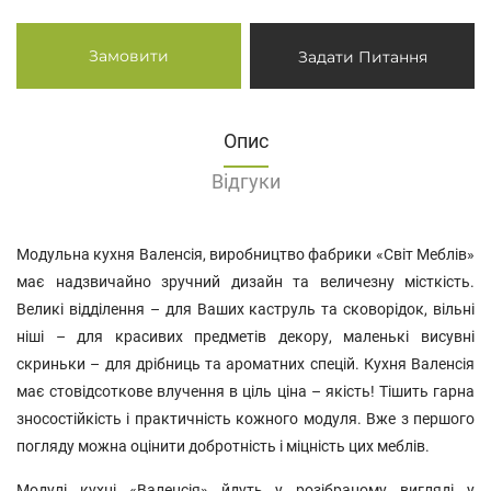
Замовити
Задати Питання
Опис
Відгуки
Модульна кухня Валенсія, виробництво фабрики «Світ Меблів»
має надзвичайно зручний дизайн та величезну місткість.
Великі відділення – для Ваших каструль та сковорідок, вільні
ніші – для красивих предметів декору, маленькі висувні
скриньки – для дрібниць та ароматних спецій. Кухня Валенсія
має стовідсоткове влучення в ціль ціна – якість! Тішить гарна
зносостійкість і практичність кожного модуля. Вже з першого
погляду можна оцінити добротність і міцність цих меблів.
Модулі кухні «Валенсія» йдуть у розібраному вигляді у