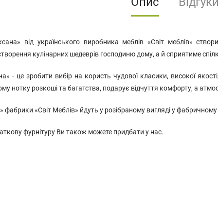
Опис
Відгук
сана» від українського виробника меблів «Світ меблів» створи
творення кулінарних шедеврів господиню дому, а й сприятиме спілк
» - це зробити вибір на користь чудової класики, високої якості
ому нотку розкоші та багатства, подарує відчуття комфорту, а атм
» фабрики «Світ Меблів» йдуть у розібраному вигляді у фабричном
аткову фурнітуру Ви також можете придбати у нас.