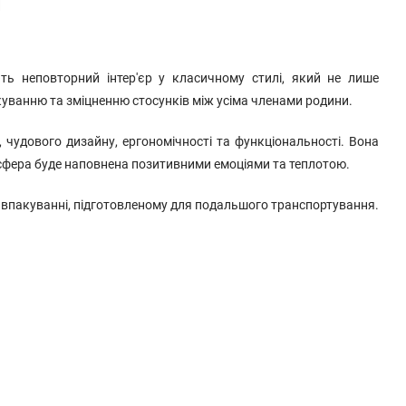
и
ть неповторний інтер'єр у класичному стилі, який не лише
уванню та зміцненню стосунків між усіма членами родини.
, чудового дизайну, ергономічності та функціональності. Вона
осфера буде наповнена позитивними емоціями та теплотою.
у впакуванні, підготовленому для подальшого транспортування.