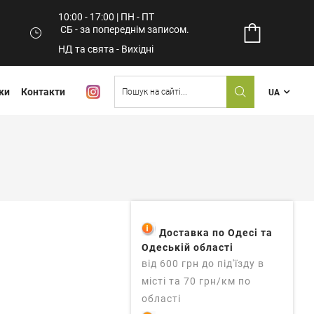
10:00 - 17:00 | ПН - ПТ
СБ - за попереднім записом.
НД та свята - Вихідні
ки
Контакти
UA
Доставка по Одесі та
Одеській області
від 600 грн до під'їзду в
місті та 70 грн/км по
області