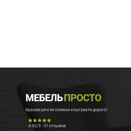
Красиві речі не повинні коштувати дорого!
4.92
/
5
-
37
отзывов