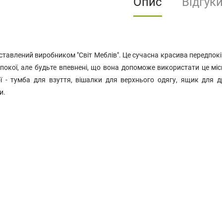
Опис
Відгук
ставлений виробником "Світ Меблів". Це сучасна красива передпокій
покої, але будьте впевнені, що вона допоможе використати це міс
ї - тумба для взуття, вішалки для верхнього одягу, ящик для д
и.