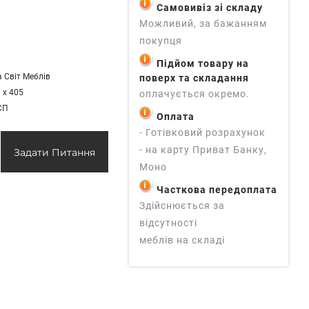
Самовивіз зі складу
Можливий, за бажанням
покупця
Підйом товару на
 Світ Меблів
поверх та складання
 х 405
оплачується окремо.
СП
Оплата
- Готівковий розрахунок
- на карту Приват Банку,
Задати Питання
Моно
Часткова передоплата
Здійснюється за
відсутності
меблів на складі