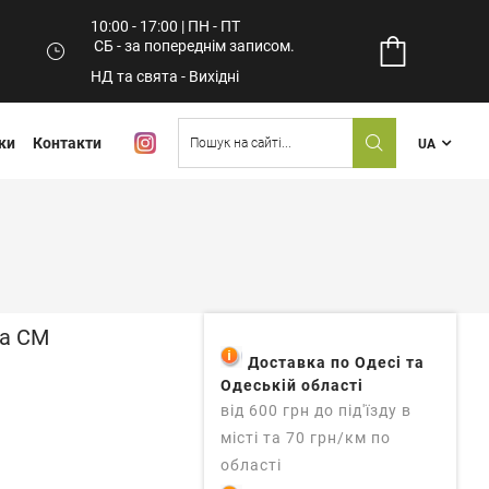
10:00 - 17:00 | ПН - ПТ
СБ - за попереднім записом.
НД та свята - Вихідні
ки
Контакти
UA
на СМ
Доставка по Одесі та
Одеській області
від 600 грн до під'їзду в
місті та 70 грн/км по
області