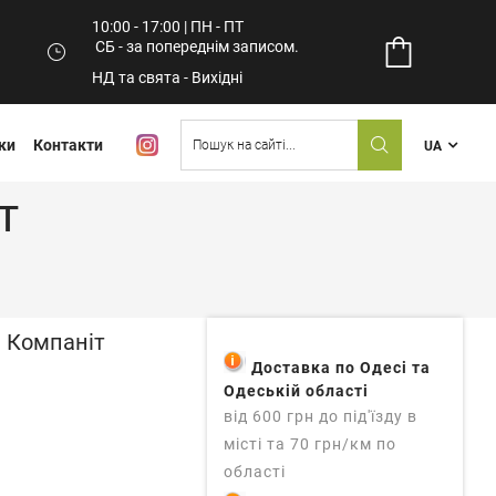
10:00 - 17:00 | ПН - ПТ
СБ - за попереднім записом.
НД та свята - Вихідні
ки
Контакти
UA
т
я Компаніт
Доставка по Одесі та
Одеській області
від 600 грн до під'їзду в
місті та 70 грн/км по
області