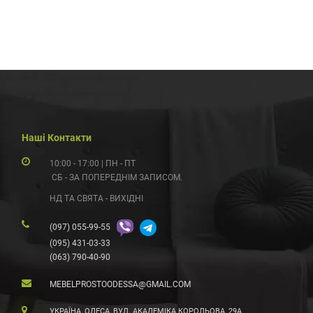
Наші Контакти
10:00 - 17:00 | ПН - ПТ
СБ - ЗА ПОПЕРЕДНІМ ЗАПИСОМ.
НД ТА СВЯТА - ВИХІДНІ
(097) 055-99-55
(095) 431-03-33
(063) 790-40-90
MEBELPROSTOODESSA@GMAIL.COM
УКРАЇНА, ОДЕСА, ВУЛ. АКАДЕМІКА КОРОЛЬОВА, 29А