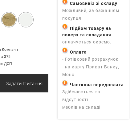
Самовивіз зі складу
Можливий, за бажанням
покупця
Підйом товару на
поверх та складання
оплачується окремо.
а Компаніт
Оплата
 х 375
- Готівковий розрахунок
ане ДСП
- на карту Приват Банку,
Моно
Задати Питання
Часткова передоплата
Здійснюється за
відсутності
меблів на складі