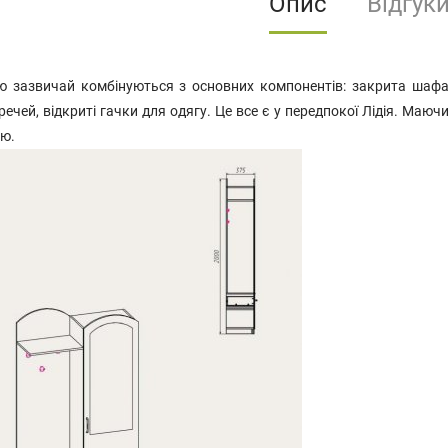
Опис
Відгук
ю зазвичай комбінуються з основних компонентів: закрита шафа 
ечей, відкриті гачки для одягу. Це все є у передпокої Лідія. Маю
ою.