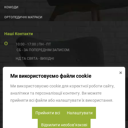
КОМОДИ
ОРТОПЕДИЧНІ МАТРАСИ
Наші Контакти
10:00 - 17:00 | ПН - ПТ
СБ - ЗА ПОПЕРЕДНІМ ЗАПИСОМ.
НД ТА СВЯТА - ВИХІДНІ
(097) 055-99-55
×
Ми використовуємо файли cookie
(095) 431-03-33
(063) 790-40-90
Ми використовуємо cookie для коректної роботи сайту,
аналітики та персоналізації контенту. Ви можете
MEBELPROSTOODESSA@GMAIL.COM
прийняти всі файли або налаштувати їх використання.
УКРАЇНА, ОДЕСА, ВУЛ. АКАДЕМІКА КОРОЛЬОВА, 29А
Прийняти всі
Налаштувати
Відхилити необовʼязкові
© Копірайт - mebelprosto.com.ua © 2017-2026 Усі права захищені.