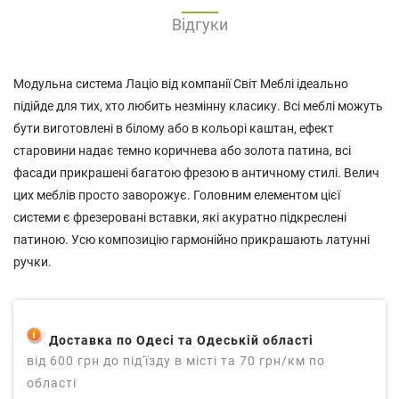
Відгуки
Модульна система Лаціо від компанії Світ Меблі ідеально
підійде для тих, хто любить незмінну класику. Всі меблі можуть
бути виготовлені в білому або в кольорі каштан, ефект
старовини надає темно коричнева або золота патина, всі
фасади прикрашені багатою фрезою в античному стилі. Велич
цих меблів просто заворожує. Головним елементом цієї
системи є фрезеровані вставки, які акуратно підкреслені
патиною. Усю композицію гармонійно прикрашають латунні
ручки.
Доставка по Одесі та Одеській області
від 600 грн до під'їзду в місті та 70 грн/км по
області