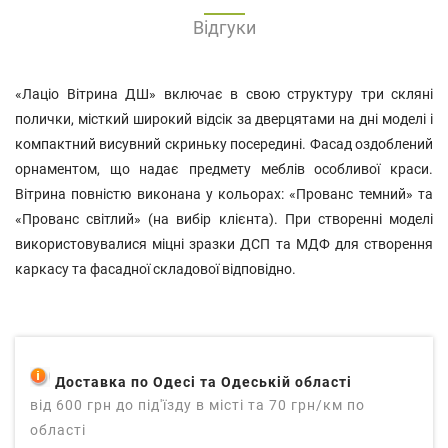
Відгуки
«Лаціо Вітрина ДШ» включає в свою структуру три скляні
полички, місткий широкий відсік за дверцятами на дні моделі і
компактний висувний скриньку посередині. Фасад оздоблений
орнаментом, що надає предмету меблів особливої ​​краси.
Вітрина повністю виконана у кольорах: «Прованс темний» та
«Прованс світлий» (на вибір клієнта). При створенні моделі
використовувалися міцні зразки ДСП та МДФ для створення
каркасу та фасадної складової відповідно.
Доставка по Одесі та Одеській області
від 600 грн до під'їзду в місті та 70 грн/км по
області