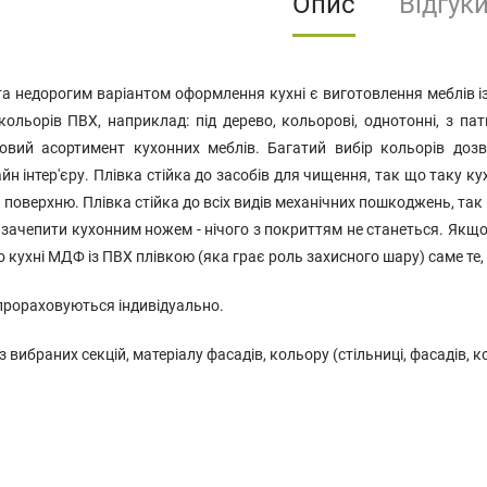
Опис
Відгук
а недорогим варіантом оформлення кухні є виготовлення меблів 
 кольорів ПВХ, наприклад: під дерево, кольорові, однотонні, з 
довий асортимент кухонних меблів. Багатий вибір кольорів дозв
н інтер'єру. Плівка стійка до засобів для чищення, так що таку к
поверхню. Плівка стійка до всіх видів механічних пошкоджень, так 
 зачепити кухонним ножем - нічого з покриттям не станеться. Якщо
 кухні МДФ із ПВХ плівкою (яка грає роль захисного шару) саме те,
прораховуються індивідуально.
 вибраних секцій, матеріалу фасадів, кольору (стільниці, фасадів, ко