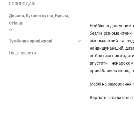
РОЗПРОДАЖ
Дивани, Кухонні кутки, Крісла,
Стільці
Найбільш доступним т
безліч різноманітних
різноманітний та чу
Тумбочки приліжкові
найвишуканіший, дизай
Наші проєкти
не боятися пошкодити 
впустити, і ненароком
привабливою ціною, то
Меблі на замовлення 
Вартість складається з