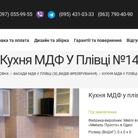
097) 055-99-55
(095) 431-03-33
(063) 790-40-90
вка та оплата
Дизайн та збірка
Гарантії та повернення
Відгу
Кухня МДФ У Плівці №1
ОВНА
ФАСАДИ МДФ У ПЛІВЦІ (30_ВИДІВ ФРЕЗЕРУВАННЯ)
КУХНЯ МДФ У ПЛІВЦІ
Кухня МДФ у плі
Під замовлення
Фабрика-виробник: Меблі в
«Мебель Просто» в Одесі
Розмір (ВхШхГ): 0 х 0 х 0