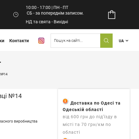
10:00 - 17:00 | ПН - ПТ
СБ - за попереднім записом.
НД та свята - Вихідні
ки
Контакти
UA
4
 №14
вці №14
Доставка по Одесі та
Одеській області
від 600 грн до під'їзду в
ласного виробництва
місті та 70 грн/км по
області