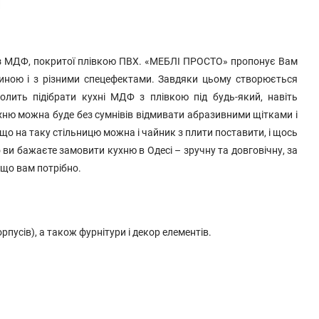
и
із МДФ, покритої плівкою ПВХ. «МЕБЛІ ПРОСТО» пропонує Вам
патиною і з різними спецефектами. Завдяки цьому створюється
олить підібрати кухні МДФ з плівкою під будь-який, навіть
ухню можна буде без сумнівів відмивати абразивними щітками і
що на таку стільницю можна і чайник з плити поставити, і щось
 ви бажаєте замовити кухню в Одесі – зручну та довговічну, за
 що вам потрібно.
рпусів), а також фурнітури і декор елементів.