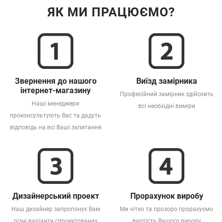
ЯК МИ ПРАЦЮЄМО?
Звернення до нашого
Виїзд замірника
інтернет-магазину
Професійний замірник здійснить
Наші менеджери
всі необхідні виміри
проконсультують Вас та дадуть
відповідь на всі Ваші запитання
Дизайнерський проект
Прорахунок виробу
Наш дизайнер запропонує Вам
Ми чітко та прозоро прорахуємо
різні варіанти спроектованих
вартість Вашого виробу