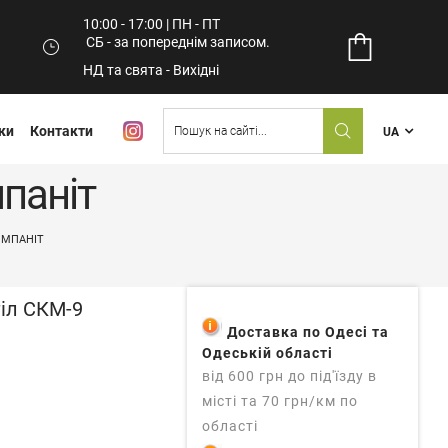
10:00 - 17:00 | ПН - ПТ
СБ - за попереднім записом.
НД та свята - Вихідні
ки
Контакти
UA
паніт
ОМПАНІТ
іл СКМ-9
Доставка по Одесі та
Одеській області
від 600 грн до під'їзду в
місті та 70 грн/км по
області