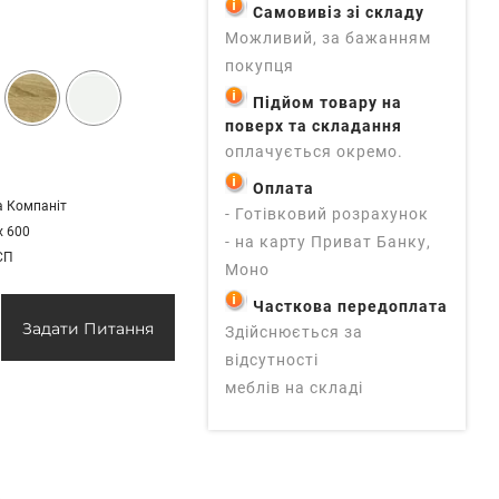
Самовивіз зі складу
Можливий, за бажанням
покупця
Підйом товару на
поверх та складання
оплачується окремо.
Оплата
а Компаніт
- Готівковий розрахунок
х 600
- на карту Приват Банку,
СП
Моно
Часткова передоплата
Задати Питання
Здійснюється за
відсутності
меблів на складі