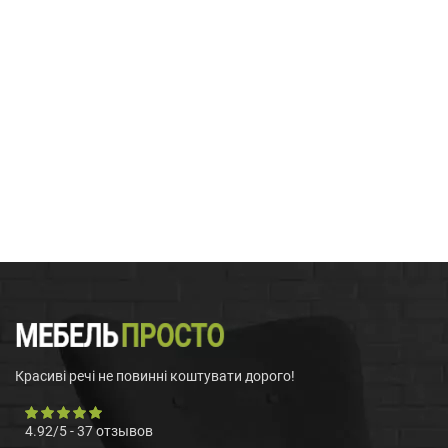
Красиві речі не повинні коштувати дорого!
4.92
/
5
-
37
отзывов