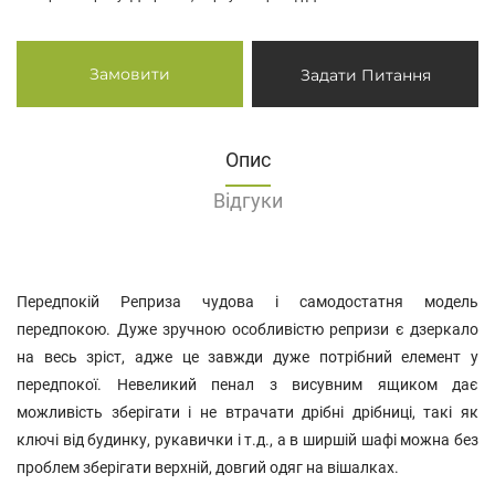
Замовити
Задати Питання
Опис
Відгуки
Передпокій Реприза чудова і самодостатня модель
передпокою. Дуже зручною особливістю репризи є дзеркало
на весь зріст, адже це завжди дуже потрібний елемент у
передпокої. Невеликий пенал з висувним ящиком дає
можливість зберігати і не втрачати дрібні дрібниці, такі як
ключі від будинку, рукавички і т.д., а в ширшій шафі можна без
проблем зберігати верхній, довгий одяг на вішалках.