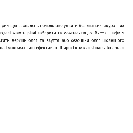
и
приміщень, спалень неможливо уявити без містких, акуратних
оделі мають різні габарити та комплектацію. Високі шафи з
тити верхній одяг та взуття або сезонний одяг щоденного
альні максимально ефективно. Широкі книжкові шафи ідеально