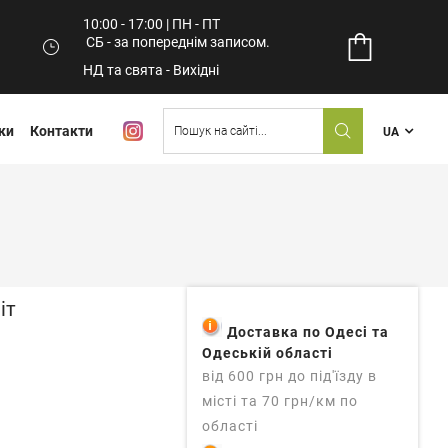
10:00 - 17:00 | ПН - ПТ
СБ - за попереднім записом.
НД та свята - Вихідні
ки
Контакти
UA
іт
Доставка по Одесі та
Одеській області
від 600 грн до під'їзду в
місті та 70 грн/км по
області