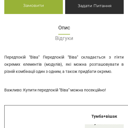
Замовити
Задати Питання
Опис
Відгуки
Передпокій "Віва" Передпокій "Віва" складається з п'яти
окремих елементів (модулів), які можна розташовувати в
різній комбінації один з одним, а також придбати окремо.
Важливо: Купити передпокій "Віва" можна посекційно!
Тумба+вішак