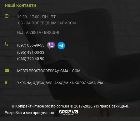
Наші Контакти
10:00 - 17:00 | ПН - ПТ
СБ - ЗА ПОПЕРЕДНІМ ЗАПИСОМ.
НД ТА СВЯТА - ВИХІДНІ
(097) 055-99-55
(095) 431-03-33
(063) 790-40-90
MEBELPROSTOODESSA@GMAIL.COM
УКРАЇНА, ОДЕСА, ВУЛ. АКАДЕМІКА КОРОЛЬОВА, 29А
© Копірайт - mebelprosto.com.ua © 2017-2026 Усі права захищені.
Розробка и seo просування